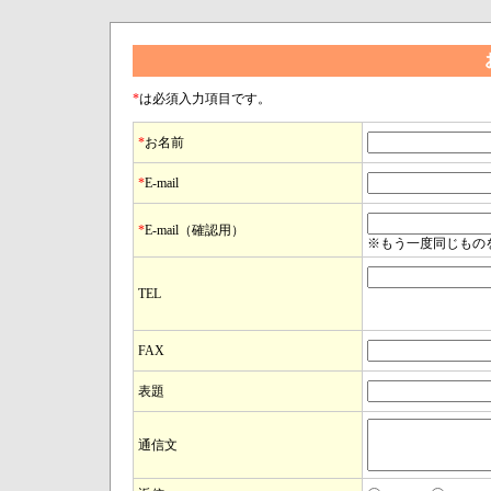
*
は必須入力項目です。
*
お名前
*
E-mail
*
E-mail（確認用）
※もう一度同じもの
TEL
FAX
表題
通信文